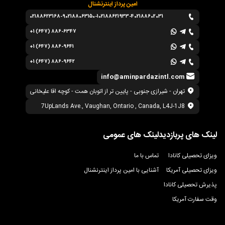
امین پرداز اینترنشنال
02188623168-9
02188063150-1
02188621933-4
02188602031
+1 (647) 886-6347
+1 (647) 886-9641
+1 (647) 886-9642
info@aminpardazintl.com
تهران - شیرازی جنوبی - پایین تر از اتوبان همت - کوچه اقا علیخانی
7UpLands Ave., Vaughan, Ontario , Canada, L4J-1J8
لینک های پربازدید
لینک های عمومی
ویزای تحصیلی کانادا
تماس با ما
ویزای تحصیلی آمریکا
آشنایی با امین پرداز اینترنشنال
پذیرش تحصیلی کانادا
وقت سفارت آمریکا