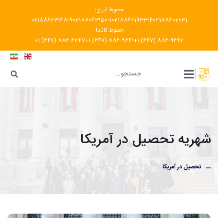
خطوط ایران:
02188623168-9
02188063150-1
02188621933-4
02188602031
خطوط کانادا:
+1 (647) 886-6347
+1 (647) 886-9641
+1 (647) 886-9642
???
|
شهریه تحصیل در آمریکا
تحصیل در آمریکا