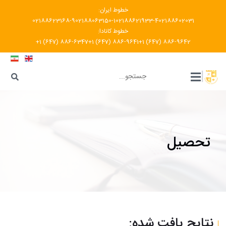
خطوط ایران:
02188623168-9
02188063150-1
02188621933-4
02188602031
خطوط کانادا:
+1 (647) 886-6347
+1 (647) 886-9641
+1 (647) 886-9642
???
|
تحصیل
نتایج یافت شده: