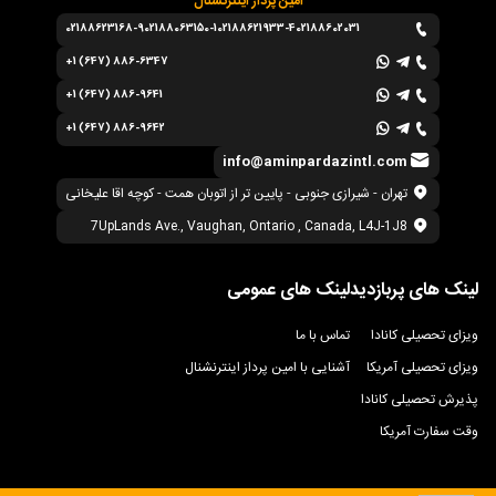
امین پرداز اینترنشنال
02188623168-9
02188063150-1
02188621933-4
02188602031
+1 (647) 886-6347
+1 (647) 886-9641
+1 (647) 886-9642
info@aminpardazintl.com
تهران - شیرازی جنوبی - پایین تر از اتوبان همت - کوچه اقا علیخانی
7UpLands Ave., Vaughan, Ontario , Canada, L4J-1J8
لینک های پربازدید
لینک های عمومی
ویزای تحصیلی کانادا
تماس با ما
ویزای تحصیلی آمریکا
آشنایی با امین پرداز اینترنشنال
پذیرش تحصیلی کانادا
وقت سفارت آمریکا