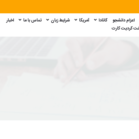
اعزام دانشجو
کانادا
آمریکا
شرایط زبان
تماس با ما
اخبار
امتحان GRE
امتحان GMAT
امتحان SAT
امتحان Duolingo
خت کردیت کارت