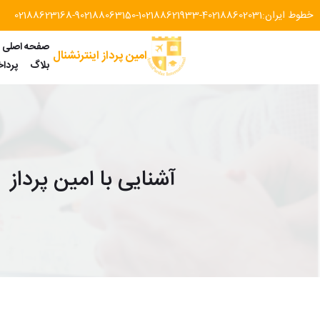
خطوط ایران:
02188602031
02188621933-4
02188063150-1
02188623168-9
صفحه اصلی
امین پرداز اینترنشنال
بلاگ
پردا
آشنایی با امین پرداز