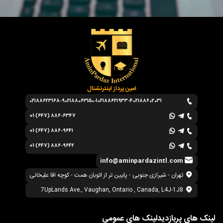
امین پرداز اینترنشنال
02188623168-9
02188063150-1
02188621933-4
02188602031
+1 (647) 886-6347
+1 (647) 886-9641
+1 (647) 886-9642
info@aminpardazintl.com
تهران - شیرازی جنوبی - پایین تر از اتوبان همت - کوچه اقا علیخانی
7UpLands Ave., Vaughan, Ontario , Canada, L4J-1J8
لینک های پربازدید
لینک های عمومی