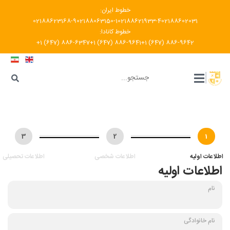
خطوط ایران:
02188623168-9
02188063150-1
02188621933-4
02188602031
خطوط کانادا:
+1 (647) 886-6347
+1 (647) 886-9641
+1 (647) 886-9642
???
|
3
2
1
اطلاعات اولیه
اطلاعات شخصی
اطلاعات تحصیلی
اطلاعات اولیه
نام
نام خانوادگی