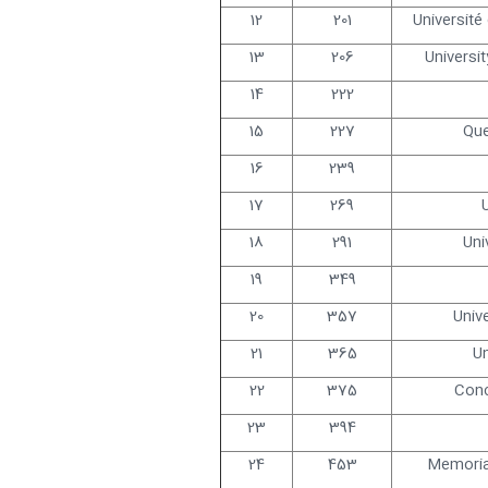
12
201
Université
13
206
Universit
14
222
15
227
Que
16
239
17
269
18
291
Uni
19
349
20
357
Univ
21
365
Un
22
375
Conc
23
394
24
453
Memoria