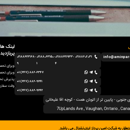
لینک ها
ل
پربازدید
info@aminpar
02188623168-
02188063150-
02188621933-
02188602031
9
1
4
ویزای تحصی
ویزای تحصی
+1 (647) 886-6347
پذیرش تحص
+1 (647) 886-9641
وقت سفارت
+1 (647) 886-9642
ی جنوبی - پایین تر از اتوبان همت - کوچه اقا علیخانی
7UpLands Ave., Vaughan, Ontario , Can
ق به شرکت امین پرداز اینترنشنال می باشد.