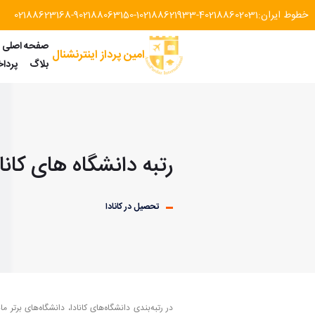
خطوط ایران:
02188602031
02188621933-4
02188063150-1
02188623168-9
صفحه اصلی
امین پرداز اینترنشنال
بلاگ
پردا
رتبه دانشگاه های کاناد
تحصیل در کانادا