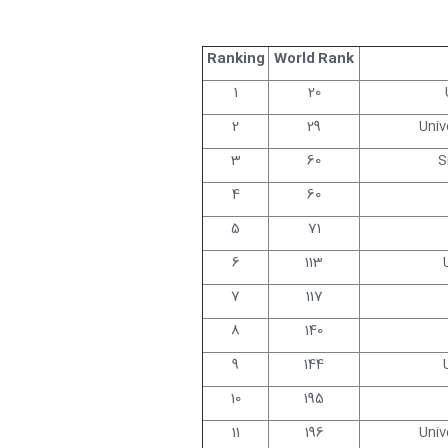
Ranking
World Rank
1
20
2
29
Univ
3
60
S
4
60
5
71
6
113
7
117
8
140
9
144
10
195
11
196
Univ