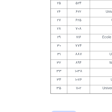
25
524
26
622
Uni
27
625
28
708
29
716
École
30
774
31
887
U
32
894
W
33
1038
34
1076
35
1102
Unive