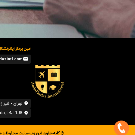
امین پرداز اینترنشنا
dazintl.com
تهران - شیراز
ada, L4J-1J8
© کلیه حقوق این وب سایت محفوظ و متعل