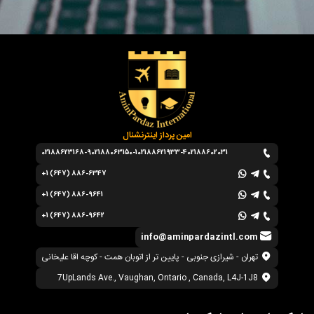
امین پرداز اینترنشنال
02188623168-9
02188063150-1
02188621933-4
02188602031
+1 (647) 886-6347
+1 (647) 886-9641
+1 (647) 886-9642
info@aminpardazintl.com
تهران - شیرازی جنوبی - پایین تر از اتوبان همت - کوچه اقا علیخانی
7UpLands Ave., Vaughan, Ontario , Canada, L4J-1J8