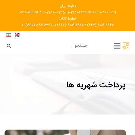
خطوط ایران:
02188623168-9
02188063150-1
02188621933-4
02188602031
خطوط کانادا:
+1 (647) 886-6347
+1 (647) 886-9641
+1 (647) 886-9642
???
|
پرداخت شهریه ها