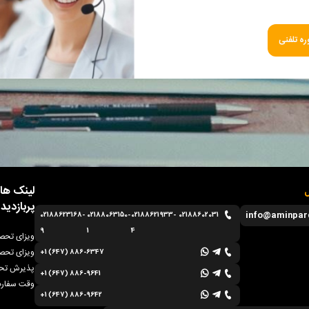
ه تلفنی
لینک ها
ل
پربازدید
info@aminpar
02188623168-
02188063150-
02188621933-
02188602031
9
1
4
ویزای تحصی
ویزای تحصی
+1 (647) 886-6347
پذیرش تحص
+1 (647) 886-9641
وقت سفارت
+1 (647) 886-9642