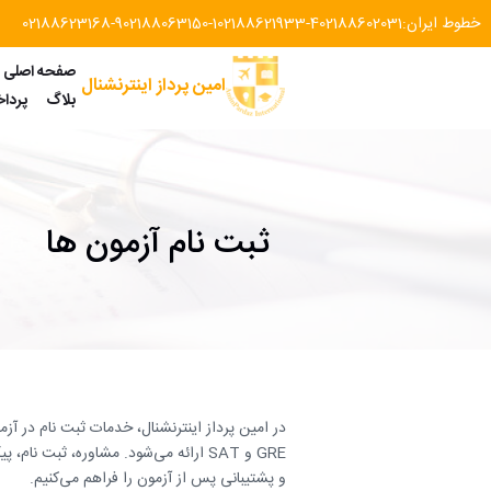
خطوط ایران:
02188602031
02188621933-4
02188063150-1
02188623168-9
صفحه اصلی
امین پرداز اینترنشنال
بلاگ
پردا
ثبت نام آزمون ها
GRE و SAT ارائه می‌شود. مشاوره، ثبت ن
و پشتیبانی پس از آزمون را فراهم می‌کنیم.