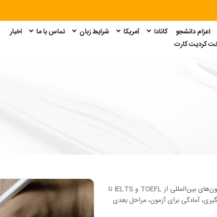
اعزام دانشجو
کانادا
آمریکا
شرایط زبان
تماس با ما
اخبار
امتحان GRE
امتحان GMAT
امتحان SAT
امتحان Duolingo
خت کردیت کارت
در امین پرداز اینترنشنال، خدمات ثبت نام در آزمون‌های بین‌المللی از TOEFL و IELTS تا
ام، پیگیری، آمادگی برای آزمون، مراحل بعدی