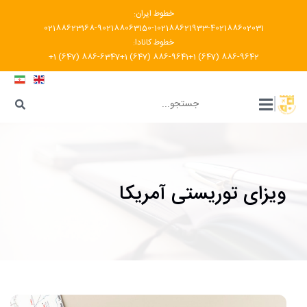
خطوط ایران:
02188623168-9
02188063150-1
02188621933-4
02188602031
خطوط کانادا:
+1 (647) 886-6347
+1 (647) 886-9641
+1 (647) 886-9642
???
|
ویزای توریستی آمریکا