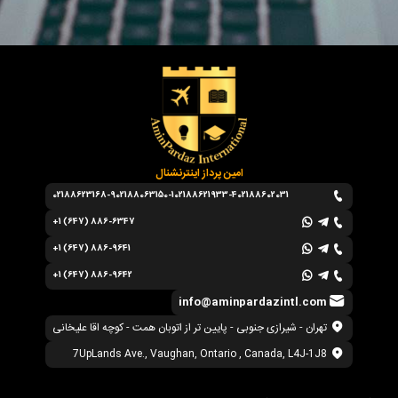
امین پرداز اینترنشنال
02188623168-9
02188063150-1
02188621933-4
02188602031
+1 (647) 886-6347
+1 (647) 886-9641
+1 (647) 886-9642
info@aminpardazintl.com
تهران - شیرازی جنوبی - پایین تر از اتوبان همت - کوچه اقا علیخانی
7UpLands Ave., Vaughan, Ontario , Canada, L4J-1J8