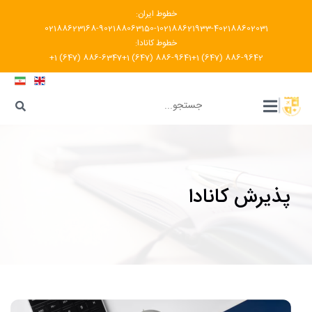
خطوط ایران:
02188623168-9
02188063150-1
02188621933-4
02188602031
خطوط کانادا:
+1 (647) 886-6347
+1 (647) 886-9641
+1 (647) 886-9642
???
|
پذیرش کانادا