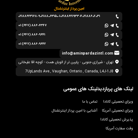
امین پرداز اینترنشنال
02188623168-9
02188063150-1
02188621933-4
02188602031
+1 (647) 886-6347
+1 (647) 886-9641
+1 (647) 886-9642
info@aminpardazintl.com
تهران - شیرازی جنوبی - پایین تر از اتوبان همت - کوچه اقا علیخانی
7UpLands Ave., Vaughan, Ontario , Canada, L4J-1J8
لینک های پربازدید
لینک های عمومی
ویزای تحصیلی کانادا
تماس با ما
ویزای تحصیلی آمریکا
آشنایی با امین پرداز اینترنشنال
پذیرش تحصیلی کانادا
وقت سفارت آمریکا