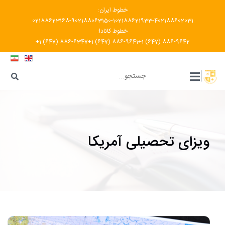
خطوط ایران:
02188623168-9
02188063150-1
02188621933-4
02188602031
خطوط کانادا:
+1 (647) 886-6347
+1 (647) 886-9641
+1 (647) 886-9642
???
|
ویزای تحصیلی آمریکا