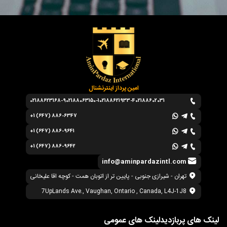
امین پرداز اینترنشنال
02188623168-9
02188063150-1
02188621933-4
02188602031
+1 (647) 886-6347
+1 (647) 886-9641
+1 (647) 886-9642
info@aminpardazintl.com
تهران - شیرازی جنوبی - پایین تر از اتوبان همت - کوچه اقا علیخانی
7UpLands Ave., Vaughan, Ontario , Canada, L4J-1J8
لینک های پربازدید
لینک های عمومی