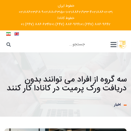
خطوط ایران:
02188623168-9
02188063150-1
02188621933-4
02188602031
خطوط کانادا:
+1 (647) 886-6347
+1 (647) 886-9641
+1 (647) 886-9642
???
|
سه گروه از افراد می توانند بدون
دریافت ورک پرمیت در کانادا کار کنند
اخبار