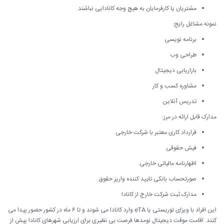
مشتریان یا کارفرمایان به هیچ وجه کانادایی نباشند.
نمونه مشاغل رایج:
برنامه نویسی
طراحی وب
بازاریابی دیجیتال
مشاوره کسب و کار
تدریس آنلاین
مدارک قابل ارائه در مرز:
قرارداد کاری معتبر با شرکت خارجی
فیش حقوقی
اظهارنامه مالیاتی خارجی
صورتحساب بانکی تایید کننده واریز حقوق
مدارک ثبت شرکت خارج از کانادا
این افراد با ویزای توریستی یا eTA وارد کانادا می شوند و تا 6 ماه در کشور حضور پیدا می
کنند. اقامت موقت دیجیتال نومدها فرصت بی نظیری برای ارزیابی شهرهای کانادا پیش از