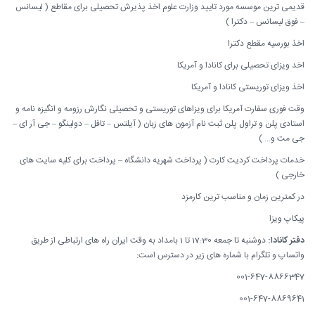
قدیمی ترین موسسه مورد تایید وزارت علوم اخذ پذیرش تحصیلی برای مقاطع ( لیسانس
– فوق لیسانس – دکترا )
اخذ بورسیه مقطع دکترا
اخد ویزای تحصیلی برای کانادا و آمریکا
اخذ ویزای توریستی کانادا و آمریکا
وقت فوری سفارت آمریکا برای ویزاهای توریستی و تحصیلی نگارش رزومه و انگیزه نامه و
استادی پلن و تراول پلن ثبت نام آزمون های زبان ( آیلتس – تافل – دولینگو – جی آر ای –
جی مت و... )
خدمات پرداخت کردیت کارت ( پرداخت شهریه دانشگاه – پرداخت برای کلیه سایت های
خارجی )
در کمترین زمان و مناسب ترین کارمزد
پیکاپ ویزا
دفتر کانادا:
دوشنبه تا جمعه 17:30 تا 1 بامداد به وقت ایران راه های ارتباطی از طریق
واتساپ و تلگرام با شماره های زیر در دسترس است:
001-647-8866347
001-647-8869641