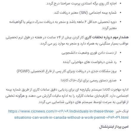
اجازه کار روی برگه استادی پرمیت صراحتا درج گردد.
شماره بیمه اجتماعی (SIN) معتبر دریافت کند.
دوره تحصیلی حداقل 6 ماهه باشد و منجر به دریافت مدرک دیپلم یا گواهینامه
معتبر گردد.
هشدار مهم درباره تخلفات کاری
کار کردن بیش از 24 ساعت در هفته در طول ترم تحصیلی
عواقب بسیار سنگینی به همراه دارد و منجر به موارد زیر می گردد:
از دست دادن فوری وضعیت دانشجویی
رد شدن درخواست های مهاجرتی آینده
بروز مشکلات جدی در دریافت ویزای کار پس از فارغ التحصیلی (PGWP)
صدور دستور رسمی برای ترک خاک کانادا
اداره مهاجرت کانادا سیستم یکپارچه ای برای ردیابی دقیق ساعات کاری از طریق شماره بیمه
اجتماعی دارد. کارفرمایان ساعات کارکرد را به اداره مالیات گزارش می دهند و هرگونه تخطی
از قوانین به سرعت توسط سیستم های دولتی شناسایی می گردد.
لینک خبر:
https://www.cicnews.com/2026/06/individuals-in-these-three-
situations-can-work-in-canada-without-a-work-permit-0676049.html
امین پرداز اینترنشنال