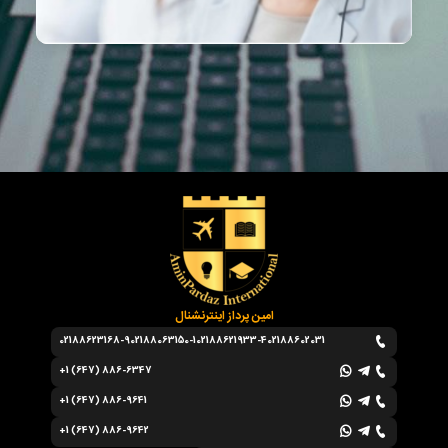
امین پرداز اینترنشنال
02188623168-9
02188063150-1
02188621933-4
02188602031
+1 (647) 886-6347
+1 (647) 886-9641
+1 (647) 886-9642