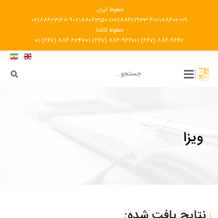
خطوط ایران:
02188623168-9
02188063150-1
02188621933-4
02188602031
خطوط کانادا:
+1 (647) 886-6347
+1 (647) 886-9641
+1 (647) 886-9642
???
|
ویزا
نتایج یافت شده: