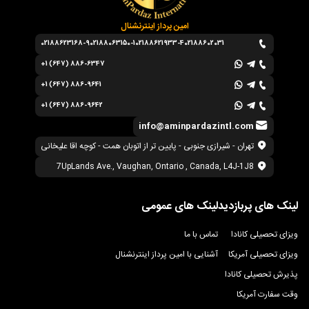
امین پرداز اینترنشنال
02188623168-9
02188063150-1
02188621933-4
02188602031
+1 (647) 886-6347
+1 (647) 886-9641
+1 (647) 886-9642
info@aminpardazintl.com
تهران - شیرازی جنوبی - پایین تر از اتوبان همت - کوچه اقا علیخانی
7UpLands Ave., Vaughan, Ontario , Canada, L4J-1J8
لینک های پربازدید
لینک های عمومی
ویزای تحصیلی کانادا
تماس با ما
ویزای تحصیلی آمریکا
آشنایی با امین پرداز اینترنشنال
پذیرش تحصیلی کانادا
وقت سفارت آمریکا