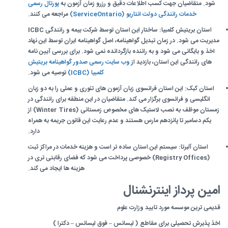
شود. متقاضیان جهت کسب اطلاعات دقیق و رزرو زمان آزمون به
پورتال رسمی
خدمات رانندگی دولت انتاریو (ServiceOntario)
مراجعه می کنند.
استان بریتیش کلمبیا: ساختار این استان توسط شرکت بیمه و رانندگی ICBC
مدیریت می شود. در زمان تبدیل گواهینامه، اصل گواهینامه ایران توسط این نهاد
اخذ و بایگانی می شود و به راننده بازگردانده نمی شود. برای بررسی آیین نامه
های رانندگی این استان، بازدید از
وب سایت رسمی صدور گواهینامه بریتیش
کلمبیا (ICBC)
توصیه می شود.
استان کبک: این استان فرانسوی زبان آزمون های تئوری و عملی را به دو زبان
انگلیسی و فرانسوی برگزار می کند. متقاضیان در این منطقه برای رانندگی در
زمستان موظف به نصب لاستیک های مخصوص زمستانی (Winter Tires) از
یکم دسامبر تا پانزدهم مارس هستند و عدم رعایت این قانون جریمه به همراه
دارد.
استان آلبرتا: سیستم این استان ساده تر است و هزینه خدمات در مراکز ثبت
(Registry Offices) خصوصی پرداخت می شود که فضای رقابتی تری در
هزینه ها ایجاد می کند.
امین پرداز اینترنشنال
قدیمی ترین موسسه مورد تایید وزارت علوم
اخذ پذیرش تحصیلی برای مقاطع ( لیسانس – فوق لیسانس – دکترا )