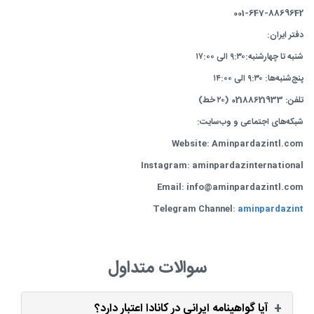
001-647-8869642
دفتر ایران:
شنبه تا چهارشنبه:۹:۳۰ الی ۱۷:۰۰
پنج‌شنبه‌ها: ۹:۳۰ الی ۱۴:۰۰
تلفن: 02188621933 (۲۰ خط)
شبکه‌های اجتماعی و وب‌سایت:
Website: Aminpardazintl.com
Instagram: aminpardazinternational
Email: info@aminpardazintl.com
Telegram Channel:
aminpardazint
سوالات متداول
آیا گواهینامه ایرانی در کانادا اعتبار دارد؟