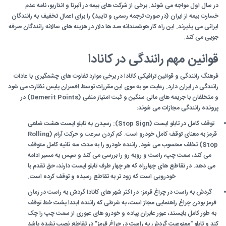
در سال اول مواجه می شوند. برخی از شرکت های بیمه در آلبرتا و انتاریو، نامه عدم
خسارت بیمه از ایران (در صورت ترجمه رسمی و تایید) را برای اعمال تخفیف به رانندگان
ایرانی می پذیرند. این راه کار هوشمندانه صد ها دلار در هزینه های سالانه رانندگان صرفه
جویی می کند.
قوانین مهم رانندگی در کانادا
فرهنگ رانندگی و قوانین ترافیکی کانادا در برخی موارد تفاوت های چشمگیری با عادات
رانندگی در ایران دارد. رعایت مو به موی این مقررات توسط افسران پلیس نظارت می شود
و متخلفان با جریمه های مالی سنگین و ثبت امتیاز منفی (Demerit Points) در
پرونده رانندگی مجازات می شوند:
توقف کامل در تابلو ایست (Stop Sign): رسیدن به تابلو ایست هشت ضلعی
قرمز به معنای توقف کامل خودرو است. کم کردن سرعت و حرکت آرام (Rolling
Stop) تخلف محسوب می شود. راننده خودرو را به مدت سه ثانیه کامل متوقف
می کند، سمت چپ، راست و روبه رو را بررسی می کند و سپس به مسیر ادامه
می دهد. در تقاطع های چهارراه که هر چهار طرف تابلو ایست دارند، حق تقدم با
خودرویی است که زود تر به تقاطع رسیده و توقف کرده است.
گردش به راست در چراغ قرمز: در اکثر شهر های کانادا گردش به راست در زمان
قرمز بودن چراغ راهنمایی مجاز است، به شرطی که راننده ابتدا پشت خط توقف
به طور کامل بایستد، عبور عابران پیاده و خودرو های عبوری از سمت چپ را چک
کند و تابلو "ممنوعیت گردش به راست در چراغ قرمز" در تقاطع نصب نشده باشد