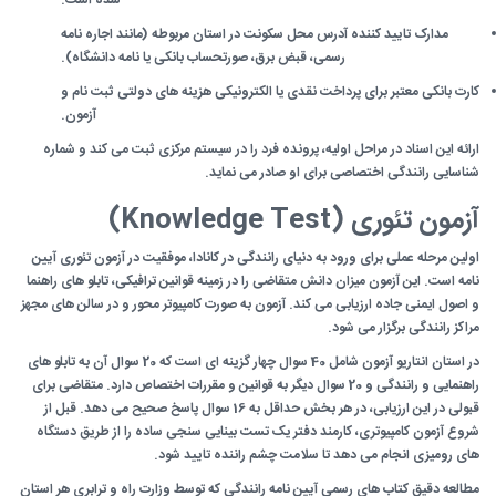
مدارک تایید کننده آدرس محل سکونت در استان مربوطه (مانند اجاره نامه
رسمی، قبض برق، صورتحساب بانکی یا نامه دانشگاه).
کارت بانکی معتبر برای پرداخت نقدی یا الکترونیکی هزینه های دولتی ثبت نام و
آزمون.
ارائه این اسناد در مراحل اولیه، پرونده فرد را در سیستم مرکزی ثبت می کند و شماره
شناسایی رانندگی اختصاصی برای او صادر می نماید.
آزمون تئوری (Knowledge Test)
اولین مرحله عملی برای ورود به دنیای رانندگی در کانادا، موفقیت در آزمون تئوری آیین
نامه است. این آزمون میزان دانش متقاضی را در زمینه قوانین ترافیکی، تابلو های راهنما
و اصول ایمنی جاده ارزیابی می کند. آزمون به صورت کامپیوتر محور و در سالن های مجهز
مراکز رانندگی برگزار می شود.
در استان انتاریو آزمون شامل 40 سوال چهار گزینه ای است که 20 سوال آن به تابلو های
راهنمایی و رانندگی و 20 سوال دیگر به قوانین و مقررات اختصاص دارد. متقاضی برای
قبولی در این ارزیابی، در هر بخش حداقل به 16 سوال پاسخ صحیح می دهد. قبل از
شروع آزمون کامپیوتری، کارمند دفتر یک تست بینایی سنجی ساده را از طریق دستگاه
های رومیزی انجام می دهد تا سلامت چشم راننده تایید شود.
مطالعه دقیق کتاب های رسمی آیین نامه رانندگی که توسط وزارت راه و ترابری هر استان