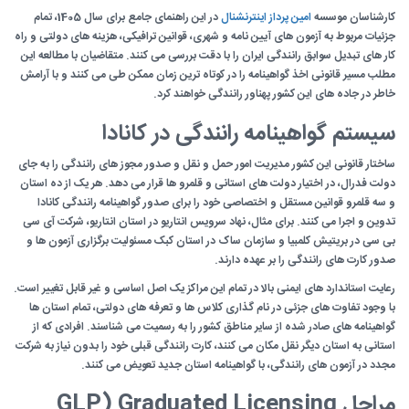
کارشناسان موسسه
امین پرداز اینترنشنال
در این راهنمای جامع برای سال 1405، تمام
جزئیات مربوط به آزمون های آیین نامه و شهری، قوانین ترافیکی، هزینه های دولتی و راه
کار های تبدیل سوابق رانندگی ایران را با دقت بررسی می کنند. متقاضیان با مطالعه این
مطلب مسیر قانونی اخذ گواهینامه را در کوتاه ترین زمان ممکن طی می کنند و با آرامش
خاطر در جاده های این کشور پهناور رانندگی خواهند کرد.
سیستم گواهینامه رانندگی در کانادا
ساختار قانونی این کشور مدیریت امور حمل و نقل و صدور مجوز های رانندگی را به جای
دولت فدرال، در اختیار دولت های استانی و قلمرو ها قرار می دهد. هر یک از ده استان
و سه قلمرو قوانین مستقل و اختصاصی خود را برای صدور گواهینامه رانندگی کانادا
تدوین و اجرا می کنند. برای مثال، نهاد سرویس انتاریو در استان انتاریو، شرکت آی سی
بی سی در بریتیش کلمبیا و سازمان ساک در استان کبک مسئولیت برگزاری آزمون ها و
صدور کارت های رانندگی را بر عهده دارند.
رعایت استاندارد های ایمنی بالا در تمام این مراکز یک اصل اساسی و غیر قابل تغییر است.
با وجود تفاوت های جزئی در نام گذاری کلاس ها و تعرفه های دولتی، تمام استان ها
گواهینامه های صادر شده از سایر مناطق کشور را به رسمیت می شناسند. افرادی که از
استانی به استان دیگر نقل مکان می کنند، کارت رانندگی قبلی خود را بدون نیاز به شرکت
مجدد در آزمون های رانندگی، با گواهینامه استان جدید تعویض می کنند.
مراحل GLP) Graduated Licensing