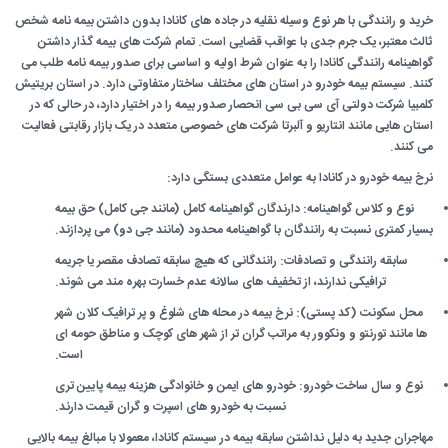
خرید و رانندگی با هر نوع وسیله نقلیه در جاده های کانادا بدون داشتن بیمه نامه شخص
ثالث معتبر، یک جرم جدی با عواقب قضایی است. تمام شرکت های بیمه گذار داشتن
گواهینامه رانندگی کانادا را به عنوان شرط اولیه و اساسی برای صدور بیمه نامه طلب می
کنند. سیستم بیمه خودرو در استان های مختلف ساختار متفاوتی دارد. در استان بریتیش
کلمبیا شرکت دولتی آی سی بی سی انحصار صدور بیمه را در اختیار دارد، در حالی که در
استان هایی مانند انتاریو و آلبرتا شرکت های خصوصی متعدد در یک بازار رقابتی فعالیت
می کنند.
نرخ بیمه خودرو در کانادا به عوامل متعددی بستگی دارد:
نوع و کلاس گواهینامه: دارندگان گواهینامه کامل (مانند جی کامل) حق بیمه
بسیار کمتری نسبت به رانندگان با گواهینامه محدود (مانند جی دو) می پردازند.
سابقه رانندگی و تصادفات: رانندگانی که هیچ سابقه تصادف مقصر یا جریمه
ترافیکی ندارند، از تخفیف های سالانه عدم خسارت بهره مند می شوند.
محل سکونت (کد پستی): نرخ بیمه در محله های شلوغ و پر ترافیک کلان شهر
ها مانند تورنتو و ونکوور به مراتب گران تر از شهر های کوچک و مناطق حومه ای
است.
نوع و سال ساخت خودرو: خودرو های ایمن و خانوادگی هزینه بیمه پایین تری
نسبت به خودرو های اسپرت و گران قیمت دارند.
مهاجران جدید به دلیل نداشتن سابقه بیمه در سیستم کانادا، معمولا با مبالغ بیمه بالایی