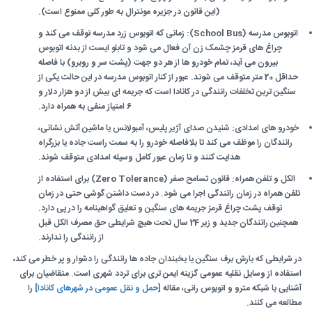
(این قانون در جزیره مونترال به طور کلی ممنوع است).
اتوبوس مدرسه (School Bus): زمانی که اتوبوس زرد مدرسه توقف می کند و
چراغ های قرمز چشمک زن آن فعال می شود و تابلو ایست از بدنه اتوبوس
بیرون می آید، تمام خودرو ها از هر دو جهت (پشت سر و روبرو) با فاصله
حداقل 20 متر متوقف می شوند. عبور از کنار اتوبوس مدرسه در این حالت یکی از
سنگین ترین تخلفات رانندگی در کانادا است که جریمه ای بیش از دو هزار دلار و
6 امتیاز منفی به همراه دارد.
خودرو های امدادی: شنیدن صدای آژیر پلیس، آمبولانس یا ماشین آتش نشانی،
رانندگان را موظف می کند تا بلافاصله خودرو را به سمت راست جاده یا بزرگراه
هدایت کنند و تا زمان عبور کامل وسیله امدادی متوقف شوند.
الکل و تلفن همراه: قانون تسامح صفر (Zero Tolerance) برای استفاده از
تلفن همراه در زمان رانندگی اجرا می شود. در دست داشتن گوشی حتی در زمان
توقف پشت چراغ قرمز جریمه های سنگین و تعلیق گواهینامه را در پی دارد.
همچنین رانندگان جدید و زیر 24 سال تحت هیچ شرایطی حق مصرف الکل قبل
از رانندگی را ندارند.
در شرایطی که بارش برف سنگین یا یخبندان جاده ها رانندگی را دشوار و پر خطر می کند،
استفاده از وسایل نقلیه عمومی گزینه ایمن تری برای تردد شهری است. متقاضیان برای
آشنایی با شبکه مترو و اتوبوس رانی، مقاله
[حمل و نقل عمومی در شهرهای کانادا]
را
مطالعه می کنند.