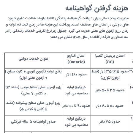
هزینه گرفتن گواهینامه
مدیریت بودجه مالی برای دریافت گواهینامه رانندگی کانادا نیازمند شناخت دقیق کارمزد
های دولتی در استان های مختلف است. پرداخت این هزینه ها در زمان ثبت نام اولیه و
زمان رزرو آزمون های عملی صورت می گیرد. جدول زیر نرخ تقریبی خدمات رانندگی را در
سه استان پر طرفدار کانادا در سال 1405 نشان می دهد:
استان بریتیش کلمبیا
استان انتاریو
عنوان خدمات دولتی
(Ontario)
(BC)
25 تا 35
حدود 15 تا 35 دلار (فقط
پکیج اولیه (آزمون تئوری + کارت سطح 1
حدود 160 دلار
آزمون تئوری)
+ آزمون عملی اول)
80 تا 100
در پکیج اولیه
رزرو آزمون عملی سطح میانی (مانند G2
حدود 35 تا 50 دلار
محاسبه می شود
یا کلاس 7 عملی)
 تا
رزرو آزمون عملی سطح پیشرفته (مانند
حدود 50 تا 60 دلار
حدود 90 تا 100 دلار
G کامل یا کلاس 5)
 80 تا 90
در پکیج اولیه
حدود 75 دلار
صدور گواهینامه 5 ساله فیزیکی
محاسبه می شود