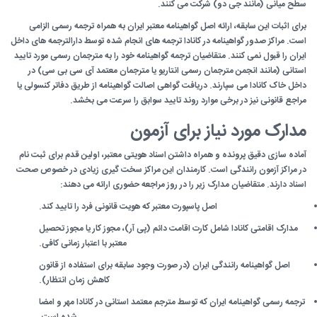
سطح میانی (مانند جی دو) شرکت می کنند.
برای اثبات این سابقه، ارائه اصل گواهینامه معتبر ایران به همراه ترجمه رسمی الزامی
است. مراکز صدور گواهینامه در کانادا ترجمه های انجام شده توسط دارالترجمه های داخل
ایران را قبول نمی کنند. متقاضیان ترجمه گواهینامه خود را به مترجمان رسمی مورد تایید
استانی (مانند انجمن مترجمان رسمی انتاریو یا مترجمان معتمد آی سی بی سی) در
داخل خاک کانادا می سپارند. دریافت گواهی اصالت گواهینامه از طریق دفاتر کنسولی یا
مراجع قانونی نیز در برخی موارد روند تایید سوابق را سرعت می بخشد.
مدارک مورد نیاز برای آزمون
آماده سازی دقیق پرونده و همراه داشتن اسناد هویتی معتبر، اولین قدم برای ثبت نام
در مراکز آزمون رانندگی است. کارمندان این مراکز سخت گیری زیادی در خصوص صحت
اسناد دارند. متقاضیان مدارک زیر را در روز مراجعه حضوری ارائه می دهند:
اصل پاسپورت معتبر که هویت قانونی فرد را تایید کند.
مدارک اقامتی کانادا شامل کارت اقامت دائم (پی آر)، مجوز کار یا مجوز تحصیل
معتبر با اعتبار زمانی کافی.
اصل گواهینامه رانندگی ایران (در صورت وجود سابقه برای استفاده از قانون
کاهش زمان انتظار).
ترجمه رسمی گواهینامه ایران که توسط مترجم معتمد استانی در کانادا مهر و امضا
شده است.