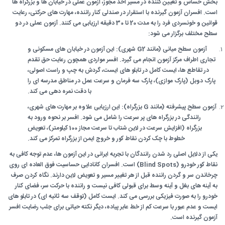
بخش حساس و تعیین کننده در مسیر اخذ مجوز، آزمون عملی در خیابان ها و بزرگراه ها
است. افسران آزمون گیرنده با استقرار در صندلی کنار راننده، مهارت های حرکتی، رعایت
قوانین و خونسردی فرد را به مدت 20 تا 30 دقیقه ارزیابی می کنند. آزمون عملی در دو
سطح مختلف برگزار می شود:
آزمون سطح میانی (مانند G2 شهری): این آزمون در خیابان های مسکونی و
تجاری اطراف مرکز آزمون انجام می گیرد. افسر مواردی همچون رعایت حق تقدم
در تقاطع ها، ایست کامل در تابلو های ایست، گردش به چپ و راست اصولی،
پارک دوبل (پارک موازی)، پارک سه فرمان و سرعت عمل در مناطق مدرسه ای را
با دقت نمره دهی می کند.
آزمون سطح پیشرفته (مانند G بزرگراه): این ارزیابی علاوه بر مهارت های شهری،
رانندگی در بزرگراه های پر سرعت را شامل می شود. افسر بر نحوه ورود به
بزرگراه (افزایش سرعت در لاین شتاب تا سرعت مجاز 100 کیلومتر)، تعویض
خطوط با چک کردن نقاط کور و خروج ایمن از بزرگراه تمرکز می کند.
یکی از دلایل اصلی رد شدن رانندگان با تجربه ایرانی در این آزمون ها، عدم توجه کافی به
نقاط کور خودرو (Blind Spots) است. افسران کانادایی حساسیت فوق العاده ای روی
چرخاندن سر و گردن راننده قبل از هر تغییر مسیر و تعویض لاین دارند. نگاه کردن صرف
به آینه های بغل و آینه وسط برای قبولی کافی نیست و راننده با حرکت سر، فضای کنار
خودرو را به صورت فیزیکی بررسی می کند. ایست کامل (توقف سه ثانیه ای) در تابلو های
ایست و عدم عبور با سرعت کم از خط عابر پیاده، دیگر نکته حیاتی برای جلب رضایت افسر
آزمون گیرنده است.