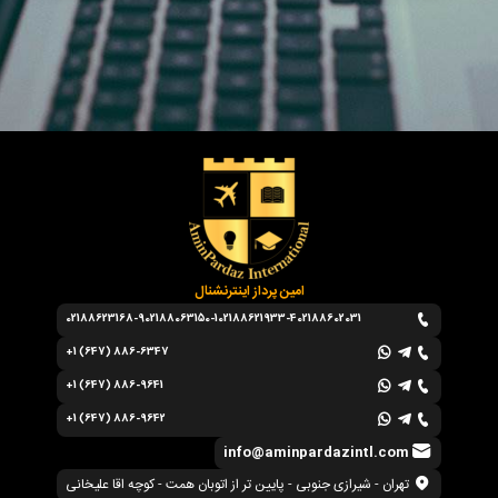
امین پرداز اینترنشنال
02188623168-9
02188063150-1
02188621933-4
02188602031
+1 (647) 886-6347
+1 (647) 886-9641
+1 (647) 886-9642
info@aminpardazintl.com
تهران - شیرازی جنوبی - پایین تر از اتوبان همت - کوچه اقا علیخانی