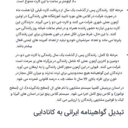
80 کیلومتر بر ساعت با این کارت ممنوع است.
مرحله G2: رانندگان پس از گذشت یک سال از دریافت کارت قبلی (یا هشت ماه
در صورت شرکت در کلاس های مورد تایید آموزشگاه های رانندگی) در اولین
آزمون عملی شهری شرکت می کنند و کارت جی دو را می گیرند. دارندگان این
کارت بدون نیاز به حضور راننده همراه و در تمام ساعات شبانه روز رانندگی می
کنند. با این حال، شرط میزان الکل صفر در خون همچنان برای این رانندگان
پابرجا می ماند و تعداد سرنشینان خودرو نباید از تعداد کمربند های ایمنی فعال
بیشتر باشد.
مرحله G کامل: رانندگان پس از گذشت یک سال رانندگی با کارت جی دو، در
دومین و آخرین آزمون عملی که شامل رانندگی در بزرگراه های پر سرعت است
شرکت می کنند. قبولی در این آزمون مجوز کامل رانندگی را به ارمغان می آورد.
دارندگان این گواهینامه هیچ محدودیتی برای تردد ندارند و میزان الکل مجاز در
خون برای افراد بالای 24 سال تا سقف 0.05 درصد قانونی شمرده می شود.
در استان بریتیش کلمبیا سیستم مشابهی با نام های ال (سطح یادگیرنده)، ان (سطح
نوآموز) و کلاس پنج کامل اجرا می شود. سیستم کلاس پنج نیز در استان های آلبرتا و
کبک با قوانین مشابهی رانندگان را ارزیابی می کند.
تبدیل گواهینامه ایرانی به کانادایی