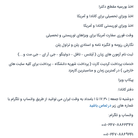
اخذ بورسیه مقطع دکترا
اخذ ویزای تحصیلی برای کانادا و آمریکا
اخذ ویزای توریستی کانادا و آمریکا
وقت فوری سفارت آمریکا برای ویزاهای توریستی و تحصیلی
نگارش رزومه و انگیزه نامه و استادی پلن و تراول پلن
ثبت نام آزمون های زبان ( آیلتس – تافل – دولینگو – جی آر ای – جی مت و...)
خدمات پرداخت کردیت کارت ( پرداخت شهریه دانشگاه – پرداخت برای کلیه سایت های
خارجی ) در کمترین زمان و مناسبترین کارمزد
پیکاپ ویزا
دفتر کانادا:
دوشنبه تا جمعه | ۱۷:۳۰ تا ۱ بامداد به وقت ایران می توانید از طریق واتساپ و تلگرام با
شماره های زیر
در تماس باشید
واتساپ و تلگرام:
001-647-8866347
001-647-8869641