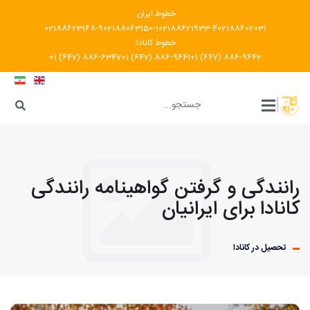
خطوط ایران:
02188623168-9
02188063150-1
02188621933-4
02188602031
خطوط کانادا:
+1 (647) 886-6347
+1 (647) 886-9641
+1 (647) 886-9642
???
|
رانندگی و گرفتن گواهینامه رانندگی
کانادا برای ایرانیان
تحصیل در کانادا