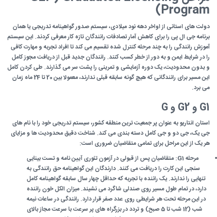
Program)
دولت های استانی از اواخر دهه نود میلادی، سیستم صدور گواهینامه تدریجی یا همان
برنامه جی ال پی را برای کاهش آمار تصادفات رانندگان تازه کار معرفی کردند. این سیستم
آموزش رانندگی را به چند مرحله کنترل شده تقسیم می کند تا افراد تجربه و مهارت کافی
را در شرایط ایمن و به دور از خطر کسب کنند. رانندگان جدید قبل از دریافت مجوز کامل
و بدون محدودیت، یک دوره آزمایشی و تمرینی را پشت سر می گذارند. طی کردن کامل
این مسیر برای رانندگانی که هیچ گونه سابقه قبلی ندارند، معمولا بین 20 تا 24 ماه زمان
می برد.
G1 و G2 و G
استان انتاریو به عنوان پر جمعیت ترین منطقه کشور، سیستم تدریجی خود را با نام های
جی یک، جی دو و جی کامل دسته بندی می کند. شناخت دقیق محدودیت ها و مزایای
هر یک از این مراحل برای تمامی متقاضیان ضروری است:
مرحله G1: متقاضیان پس از قبولی در آزمون تئوری آیین نامه و تست بینایی
سنجی این کارت را دریافت می کنند. دارندگان این گواهینامه حق رانندگی به
تنهایی را ندارند. یک راننده با تجربه که حداقل چهار سال سابقه گواهینامه کامل
دارد، در تمام طول مسیر روی صندلی شاگرد می نشیند. میزان الکل خون راننده
در این مرحله تحت هر شرایطی روی عدد صفر قرار دارد. رانندگی در ساعات نیمه
شب (12 شب تا 5 صبح) و تردد در بزرگراه های پر سرعت با سرعت مجاز بالای