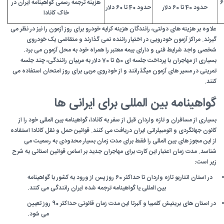
40 تا 60
هزینه ترجمه رسمی گواهینامه ایران در
حدود 40 تا 60 دلار
حدود 40 تا 60 دلار
خاک کانادا
علاوه بر هزینه های دولتی، رانندگان هزینه کرایه خودرو برای روز آزمون را نیز در نظر می
گیرند. مراکز آزمون خودرویی در اختیار راننده نمی گذارند و متقاضی یک خودروی
شخصی واجد شرایط فنی و دارای بیمه معتبر را همراه خود به محل آزمون می برد.
بسیاری از مهاجران با پرداخت جلسه ای 50 تا 70 دلار به مربیان رانندگی، چند جلسه
تمرینی در مسیر های آزمون میگذرانند و از خودروی مربی برای روز امتحان استفاده می
کنند.
گواهینامه بین المللی برای ایرانی ها
بسیاری از مسافران و تازه واردان قبل از سفر به کانادا، گواهینامه بین المللی خود را از
کانون جهانگردی و اتومبیلرانی ایران دریافت می کنند. قوانین حمل و نقل کانادا استفاده
از این مجوز های بین المللی را فقط برای مدت زمان بسیار محدودی به رسمیت می
شناسد. مدت زمان اعتبار این کارت برای مهاجران جدید بر اساس قوانین استانی به شرح
زیر است:
در استان انتاریو تازه واردان تا حداکثر 60 روز پس از ورود به کشور با گواهینامه
بین المللی یا گواهینامه ترجمه شده ایران رانندگی می کنند.
در استان های بریتیش کلمبیا و آلبرتا این مدت زمان قانونی حداکثر 90 روز تعیین
می شود.