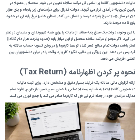
مالیات دانشجویی کانادا بر اساس کل درآمد سالانه تعیین می شود. محصلان معمولا در
پایین ترین پله درآمدی قرار می گیرند. دولت فدرال برای درآمدهای زیر پنجاه و پنج هزار
دلار در سال 1405، نرخ پانزده درصد را اعمال می کند. استان ها نیز نرخ پایه ای در حدود
پنج تا ده درصد دارند.
با این وجود، دولت یک مبلغ پایه معاف از مالیات را برای همه شهروندان و مقیمان در نظر
می گیرد. اگر مجموع درآمد سالانه محصل از این مبلغ پایه (حدود پانزده هزار دلار کانادا)
کمتر باشد، دولت تمام مبالغ کسر شده توسط کارفرما را در زمان تسویه حساب سالانه به
فرد پس می دهد. این ویژگی بی نظیر، انگیزه کار پاره وقت را در میان دانشجویان بین
المللی افزایش می دهد.
نحوه پر کردن اظهارنامه (Tax Return)
ارائه گزارش مالی سالانه یک فرایند بسیار دقیق و مشخص دارد. برای ثبت مالیات
دانشجویی کانادا ابتدا به شماره بیمه اجتماعی یا همان سین نامبر نیاز داریم. افراد تمام
مدارک درآمدی خود از جمله فرم تی فور که کارفرما صادر می کند را جمع آوری می کنند.