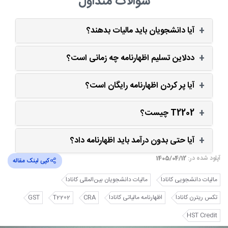
سوالات متداول
آیا دانشجویان باید مالیات بدهند؟
ددلاین تسلیم اظهارنامه چه زمانی است؟
آیا پر کردن اظهارنامه رایگان است؟
T2202 چیست؟
آیا حتی بدون درآمد باید اظهارنامه داد؟
آپلود شده در:
1405/04/12
کپی لینک مقاله
مالیات دانشجویی کانادا
مالیات دانشجویان بین‌المللی کانادا
تکس ریترن کانادا
اظهارنامه مالیاتی کانادا
CRA
T2202
GST
HST Credit