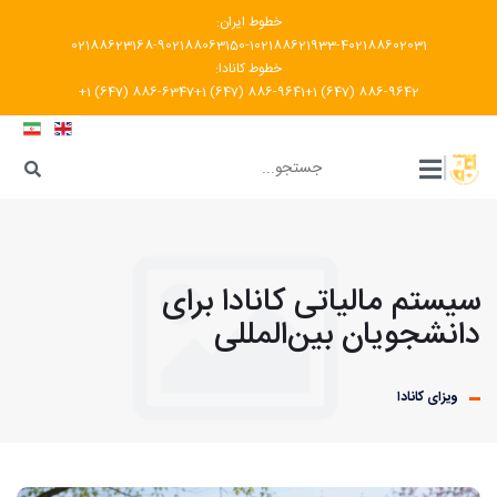
خطوط ایران:
02188623168-9
02188063150-1
02188621933-4
02188602031
خطوط کانادا:
+1 (647) 886-6347
+1 (647) 886-9641
+1 (647) 886-9642
???
|
سیستم مالیاتی کانادا برای
دانشجویان بین‌المللی
ویزای کانادا