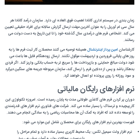
زمان بندی در سیستم اداری کانادا اهمیت فوق العاده ای دارد. سازمان درآمد کانادا هر
سال سی ام آوریل را به عنوان آخرین مهلت ارسال گزارش سالانه برای افراد حقیقی تعیین
می کند. اشخاص فرم های درآمدی سال گذشته خود را تا این تاریخ به دست دولت می
رسانند.
کارشناسان
امین پرداز اینترنشنال
همیشه توصیه می کنند محصلان کار ثبت فرم ها را به
روز های پایانی فروردین و اردیبهشت موکول نکنند. ارسال زودهنگام فایل ها باعث می
شود دولت مبالغ حمایتی و بازپرداخت ها را سریع تر به حساب بانکی واریز کند. اگر فردی
بدهکار باشد و پس از ددلاین فرم را ارسال کند، سازمان مربوطه جریمه های سنگین دیرکرد
و سود روزانه را روی پرونده او اعمال خواهد کرد.
نرم افزارهای رایگان مالیاتی
دوران پر کردن فرم های کاغذی طولانی مدت به پایان رسیده است. امروزه تکنولوژی این
کار پیچیده و ترسناک را بسیار ساده می کند. شرکت های فناوری نرم افزار های قدرتمندی
را توسعه داده اند که افراد به کمک آن ها محاسبات ریاضی را به سادگی انجام می دهند.
فهرست بهترین نرم افزار های رایگان برای محصلان شامل این موارد می شود:
نرم افزار ولث سیمپل تکس: یک محیط کاربری بسیار ساده دارد و تمام مراحل را
با پرسیدن سوالات روان و آسان پیش می برد.