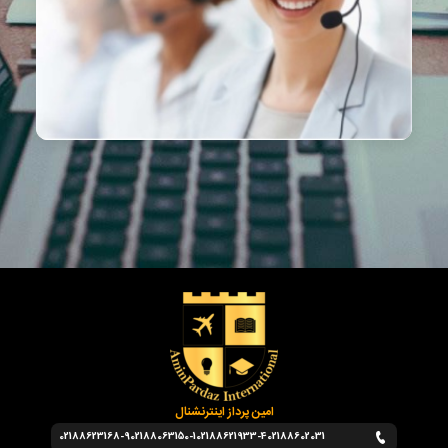
امین پرداز اینترنشنال
02188623168-9
02188063150-1
02188621933-4
02188602031