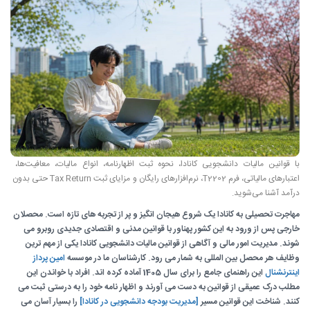
با قوانین مالیات دانشجویی کانادا، نحوه ثبت اظهارنامه، انواع مالیات، معافیت‌ها، 
اعتبارهای مالیاتی، فرم T2202، نرم‌افزارهای رایگان و مزایای ثبت Tax Return حتی بدون 
درآمد آشنا می‌شوید.
مهاجرت تحصیلی به کانادا یک شروع هیجان انگیز و پر از تجربه های تازه است. محصلان
خارجی پس از ورود به این کشور پهناور با قوانین مدنی و اقتصادی جدیدی روبرو می
شوند. مدیریت امور مالی و آگاهی از قوانین مالیات دانشجویی کانادا یکی از مهم ترین
وظایف هر محصل بین المللی به شمار می رود. کارشناسان ما در موسسه
امین پرداز
اینترنشنال
این راهنمای جامع را برای سال 1405 آماده کرده اند. افراد با خواندن این
مطلب درک عمیقی از قوانین به دست می آورند و اظهار نامه خود را به درستی ثبت می
کنند. شناخت این قوانین مسیر
[مدیریت بودجه دانشجویی در کانادا]
را بسیار آسان می