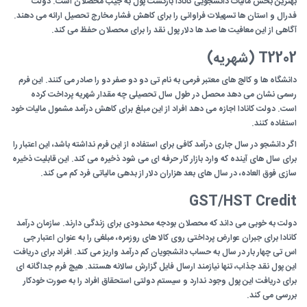
بهترین بخش مالیات دانشجویی کانادا بازگشت پول به جیب محصلان است. دولت
فدرال و استان ها تسهیلات فراوانی را برای کاهش فشار مخارج تحصیل ارائه می دهند.
آگاهی از این معافیت ها صد ها دلار پول نقد را برای محصلان حفظ می کند.
T2202 (شهریه)
دانشگاه ها و کالج های معتبر فرمی به نام تی دو دو صفر دو را صادر می کنند. این فرم
رسمی نشان می دهد محصل در طول سال تحصیلی چه مقدار شهریه پرداخت کرده
است. دولت کانادا اجازه می دهد افراد از این مبلغ برای کاهش درآمد مشمول مالیات خود
استفاده کنند.
اگر دانشجو در سال جاری درآمد کافی برای استفاده از این فرم نداشته باشد، این اعتبار را
برای سال های آینده که وارد بازار کار حرفه ای می شود ذخیره می کند. این قابلیت ذخیره
سازی فوق العاده، در سال های بعد هزاران دلار از بدهی مالیاتی فرد کم می کند.
GST/HST Credit
دولت به خوبی می داند که محصلان بودجه محدودی برای زندگی دارند. سازمان درآمد
کانادا برای جبران عوارض پرداختی روی کالا های روزمره، مبلغی را به عنوان اعتبار جی
اس تی چهار بار در سال به حساب دانشجویان کم درآمد واریز می کند. افراد برای دریافت
این پول نقد جذاب، تنها نیازمند ارسال فایل گزارش سالانه هستند. هیچ فرم جداگانه ای
برای دریافت این پول وجود ندارد و سیستم دولتی استحقاق افراد را به صورت خودکار
بررسی می کند.