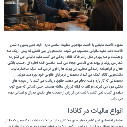
مفهوم اقامت مالیاتی با اقامت مهاجرتی تفاوت اساسی دارد. افراد حتی بدون داشتن
اقامت دائم، مقیم مالیاتی محسوب می شوند. دانشجویان بین المللی که بیش از یک صد
و هشتاد و سه روز در سال را در خاک کانادا زندگی می کنند، مقیم مالیاتی این کشور به
شمار می روند و پیوند های اقامتی ایجاد می کنند. داشتن خانه اجاره ای، حساب بانکی
فعال و گواهینامه رانندگی محلی، این پیوند ها را قوی تر می کند. درک ساختار مالیات
دانشجویی کانادا کمک می کند تا محصلان از مزایای قانونی خود بهره مند شوند.
محصلانی که کار پاره وقت انجام می دهند، حقوق دریافت می کنند یا از سپرده های
بانکی سود می گیرند، موظف به ارائه گزارش سالانه هستند. حتی کسانی که هیچ گونه
درآمدی کسب نمی کنند، با ثبت این گزارش از حمایت های نقدی فدرال و استانی بهره
می برند.
انواع مالیات در کانادا
ساختار اقتصادی این کشور بخش های مختلفی دارد. پرداخت مالیات دانشجویی کانادا در
دو سطح استانی و فدرال انجام می گیرد. درک این تفاوت ها به مدیریت بهتر هزینه ها