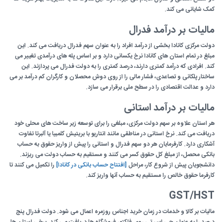
کمک شایانی می کند.
مالیات بر درآمد فدرال
دولت مرکزی کانادا بخشی از درآمد افراد را به عنوان سهم فدرال دریافت می کند. این
مبلغ در تمام استان های کانادا نرخ یکسانی دارد و بر اساس پله های درآمدی تغییر می
کند. افرادی که درآمد کمتری دارند، درصد کمتری را به دولت فدرال می پردازند. این
ساختار پلکانی و تصاعدی، فشار مالی را از روی دوش محصلان و کارگران کم درآمد بر می
دارد و عدالت اقتصادی را در سطح ملی برقرار می سازد.
مالیات بر درآمد استانی
هر استان علاوه بر سهم دولت مرکزی، مبلغی را برای توسعه زیر ساخت های محلی خود
دریافت می کند. نرخ استانی در مناطقی مانند انتاریو با بریتیش کلمبیا یا آلبرتا تفاوت
آشکاری دارد. کارفرمایان هر دو سهم فدرال و استانی را پیش از واریز حقوق به حساب
بانکی محصل، از مبلغ کل حقوق کسر می کنند و مستقیم به حساب دولت می ریزند.
دانشجویان پیش از شروع کار، مراحل
[افتتاح حساب بانکی در کانادا]
را تکمیل می کنند تا
کارفرما حقوق خالص را مستقیم به حساب آنها واریز کند.
GST/HST
مالیات بر کالا و خدمات در زمان خرید اجناس روزمره اعمال می شود. دولت فدرال پنج
درصد را به عنوان جی اس تی روی فاکتور فروشگاه ها دریافت می کند. برخی استان ها