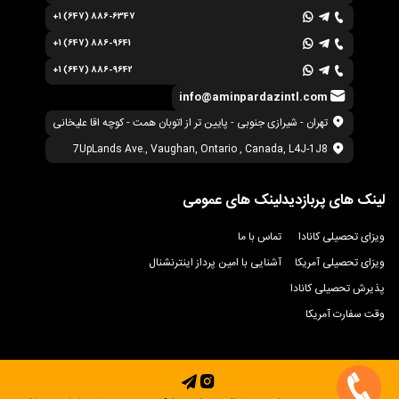
+1 (647) 886-6347
+1 (647) 886-9641
+1 (647) 886-9642
info@aminpardazintl.com
تهران - شیرازی جنوبی - پایین تر از اتوبان همت - کوچه اقا علیخانی
7UpLands Ave., Vaughan, Ontario , Canada, L4J-1J8
لینک های پربازدید
لینک های عمومی
ویزای تحصیلی کانادا
تماس با ما
ویزای تحصیلی آمریکا
آشنایی با امین پرداز اینترنشنال
پذیرش تحصیلی کانادا
وقت سفارت آمریکا