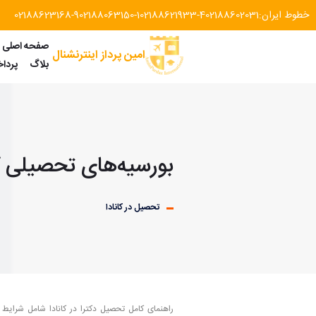
خطوط ایران:
02188602031
02188621933-4
02188063150-1
02188623168-9
صفحه اصلی
امین پرداز اینترنشنال
بلاگ
پردا
بورسیه‌های تحصیلی کانا
تحصیل در کانادا
راهنمای کامل تحصیل دکترا در کانادا شامل شرایط 