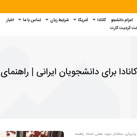
اعزام دانشجو
کانادا
آمریکا
شرایط زبان
تماس با ما
اخبار
امتحان GRE
امتحان GMAT
امتحان SAT
امتحان Duolingo
خت کردیت کارت
دا برای دانشجویان ایرانی | راهنمای 1405
پذیرش، ساختار دوره، نقش استاد راهنما، 