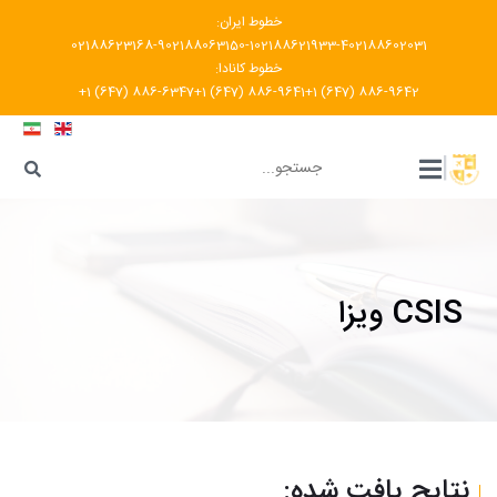
خطوط ایران:
02188623168-9
02188063150-1
02188621933-4
02188602031
خطوط کانادا:
+1 (647) 886-6347
+1 (647) 886-9641
+1 (647) 886-9642
???
|
CSIS ویزا
نتایج یافت شده: