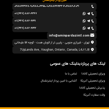
امین پرداز اینترنشنال
02188623168-9
02188063150-1
02188621933-4
02188602031
+1 (647) 886-6347
+1 (647) 886-9641
+1 (647) 886-9642
info@aminpardazintl.com
تهران - شیرازی جنوبی - پایین تر از اتوبان همت - کوچه اقا علیخانی
7UpLands Ave., Vaughan, Ontario , Canada, L4J-1J8
لینک های پربازدید
لینک های عمومی
ویزای تحصیلی کانادا
تماس با ما
ویزای تحصیلی آمریکا
آشنایی با امین پرداز اینترنشنال
پذیرش تحصیلی کانادا
وقت سفارت آمریکا