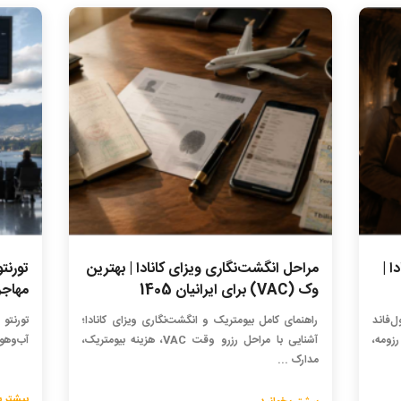
ا |
مراحل انگشت‌نگاری ویزای کانادا | بهترین
تورنتو
وک (VAC) برای ایرانیان 1405
مهاجر
ل‌فاند
راهنمای کامل بیومتریک و انگشت‌نگاری ویزای کانادا؛
تورنتو 
عیارهای رزومه،
آشنایی با مراحل رزرو وقت VAC، هزینه بیومتریک،
آب‌وهوا
مدارک ...
بیشتر ب