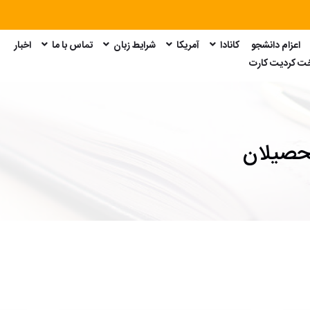
اعزام دانشجو
کانادا
آمریکا
شرایط زبان
تماس با ما
اخبار
امتحان GRE
امتحان GMAT
امتحان SAT
امتحان Duolingo
خت کردیت کارت
لتحصیلان