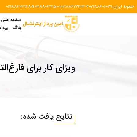
خطوط ایران:
02188602031
02188621933-4
02188063150-1
02188623168-9
صفحه اصلی
امین پرداز اینترنشنال
بلاگ
پردا
ویزای کار برای فارغ‌ا
نتایج یافت شده: