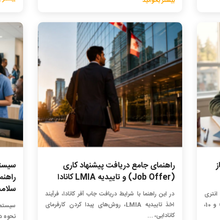
بیشتر بخوانید
ز
راهنمای جامع دریافت پیشنهاد کاری
سیستم 
(Job Offer) و تاییدیه LMIA کانادا
راهنم
سلام
انتری
در این راهنما با شرایط دریافت جاب آفر کانادا، فرآیند
کانادا آشنا شوید. راهکارهای رسیدن به CLB 9 و 10،
اخذ تاییدیه LMIA، روش‌های پیدا کردن کارفرمای
سیستم د
کانادایی، ...
نحوه در