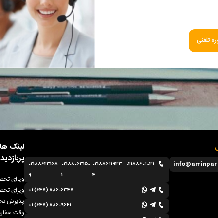
ه تلفنی
لینک ها
ل
پربازدید
info@aminpar
02188623168-
02188063150-
02188621933-
02188602031
9
1
4
ویزای تحصی
ویزای تحصی
+1 (647) 886-6347
پذیرش تحص
+1 (647) 886-9641
وقت سفارت