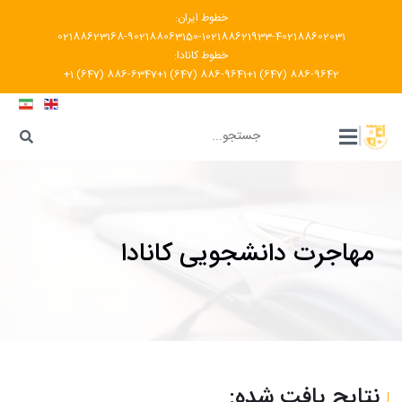
خطوط ایران:
02188623168-9
02188063150-1
02188621933-4
02188602031
خطوط کانادا:
+1 (647) 886-6347
+1 (647) 886-9641
+1 (647) 886-9642
???
|
مهاجرت دانشجویی کانادا
نتایج یافت شده: