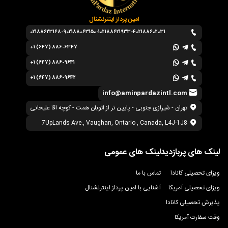
امین پرداز اینترنشنال
02188623168-9
02188063150-1
02188621933-4
02188602031
+1 (647) 886-6347
+1 (647) 886-9641
+1 (647) 886-9642
info@aminpardazintl.com
تهران - شیرازی جنوبی - پایین تر از اتوبان همت - کوچه اقا علیخانی
7UpLands Ave., Vaughan, Ontario , Canada, L4J-1J8
لینک های پربازدید
لینک های عمومی
ویزای تحصیلی کانادا
تماس با ما
ویزای تحصیلی آمریکا
آشنایی با امین پرداز اینترنشنال
پذیرش تحصیلی کانادا
وقت سفارت آمریکا