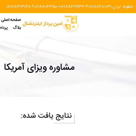
خطوط ایران:
02188602031
02188621933-4
02188063150-1
02188623168-9
صفحه اصلی
امین پرداز اینترنشنال
بلاگ
پردا
مشاوره ویزای آمریکا
نتایج یافت شده: