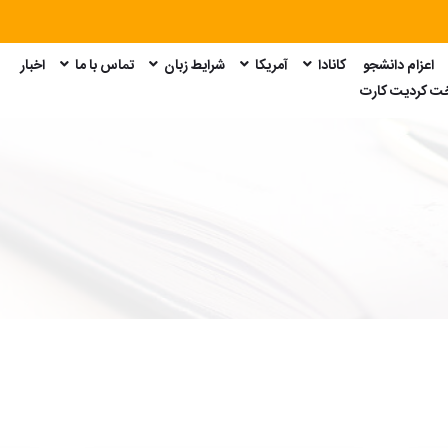
اعزام دانشجو
کانادا
آمریکا
شرایط زبان
تماس با ما
اخبار
امتحان GRE
امتحان GMAT
امتحان SAT
امتحان Duolingo
خت کردیت کارت