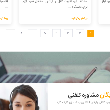
د نیاز
مختلف آن، تفاوت تافل و آیلتس، حداقل نمره لازم
آکادمیک
برای دانشگاه ...
...
بیشتر بخوانید
بیشتر ب
...
...
5
4
3
2
1
یگان
مشاوره تلفنی
ه تلفنی رایگان لطفا روی دکمه زیر کلیک کنید.