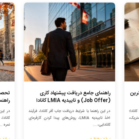
ترین
راهنمای جامع دریافت پیشنهاد کاری
تحصیل
(Job Offer) و تاییدیه LMIA کانادا
راهنمای
انادا؛
در این راهنما با شرایط دریافت جاب آفر کانادا، فرآیند
در این
 هزینه بیومتریک،
اخذ تاییدیه LMIA، روش‌های پیدا کردن کارفرمای
کانادا
کانادایی، ...
نمره ...