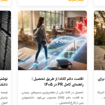
بیشتر بخوانید
بیشتر ب
برای
اقامت دائم کانادا از طریق تحصیل |
راهنمای کامل PR در 1405
دانشگا
در این مقاله، ویزای Study Permit کانادا و F-1 آمریکا
تحصیل در کانادا یکی از مطمئن‌ترین مسیرهای رسیدن
 ...
به اقامت دائم (PR) محسوب می‌شود. دانشجویان
پذیرش 
پس از فارغ‌التحصیلی ...
اصول ..