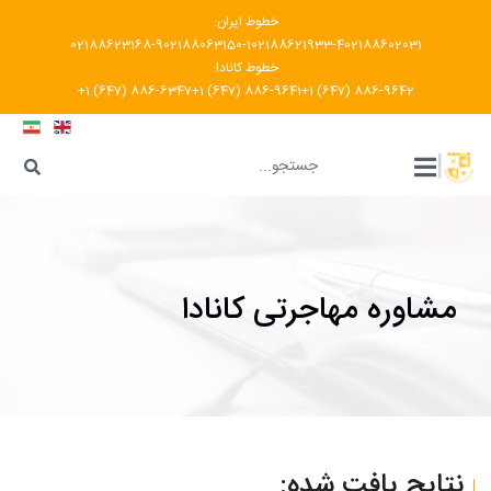
خطوط ایران:
02188623168-9
02188063150-1
02188621933-4
02188602031
خطوط کانادا:
+1 (647) 886-6347
+1 (647) 886-9641
+1 (647) 886-9642
???
|
مشاوره مهاجرتی کانادا
نتایج یافت شده: