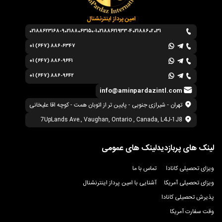
امین پرداز اینترنشنال
02188623168-9
02188063150-1
02188621933-4
02188602031
+1 (647) 886-6347
+1 (647) 886-9641
+1 (647) 886-9642
info@aminpardazintl.com
تهران - شیرازی جنوبی - پایین تر از اتوبان همت - کوچه اقا علیخانی
7UpLands Ave., Vaughan, Ontario , Canada, L4J-1J8
لینک های پربازدید
لینک های عمومی
ویزای تحصیلی کانادا
تماس با ما
ویزای تحصیلی آمریکا
آشنایی با امین پرداز اینترنشنال
پذیرش تحصیلی کانادا
وقت سفارت آمریکا