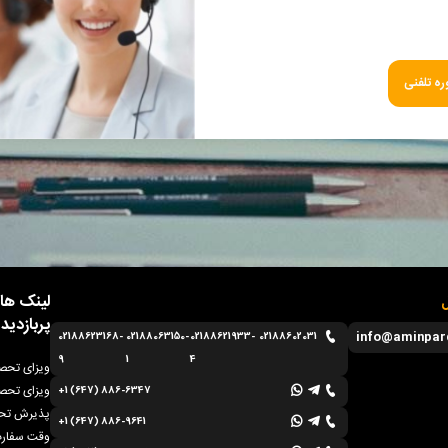
ه تلفنی
لینک ها
ل
پربازدید
info@aminpar
02188623168-
02188063150-
02188621933-
02188602031
9
1
4
ویزای تحصی
ویزای تحصی
+1 (647) 886-6347
پذیرش تحص
+1 (647) 886-9641
وقت سفارت