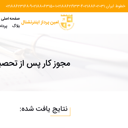
خطوط ایران:
02188602031
02188621933-4
02188063150-1
02188623168-9
صفحه اصلی
امین پرداز اینترنشنال
بلاگ
پردا
مجوز کار پس از تحص
نتایج یافت شده: