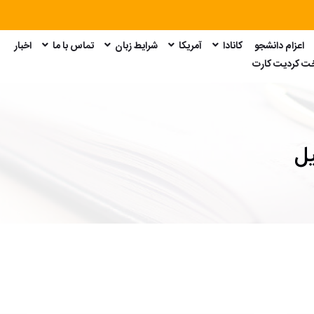
اعزام دانشجو
کانادا
آمریکا
شرایط زبان
تماس با ما
اخبار
امتحان GRE
امتحان GMAT
امتحان SAT
امتحان Duolingo
خت کردیت کارت
یل