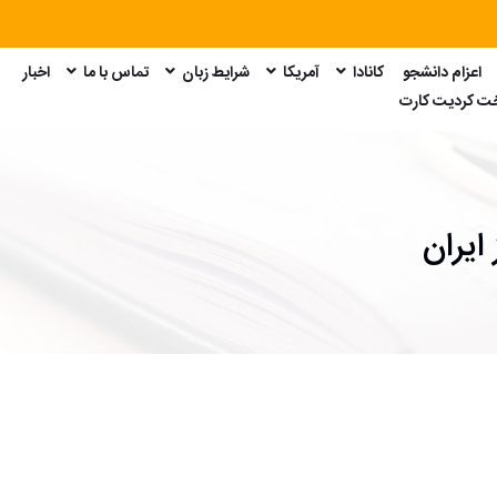
اعزام دانشجو
کانادا
آمریکا
شرایط زبان
تماس با ما
اخبار
امتحان GRE
امتحان GMAT
امتحان SAT
امتحان Duolingo
خت کردیت کارت
ایران