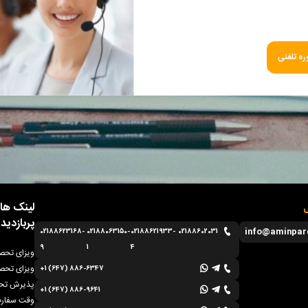
ه تلفنی
لینک ها
ل
پربازدید
info@aminpar
02188623168-
02188063150-
02188621933-
02188602031
9
1
4
ویزای تحصی
ویزای تحصی
+1 (647) 886-6347
پذیرش تحص
+1 (647) 886-9641
وقت سفارت