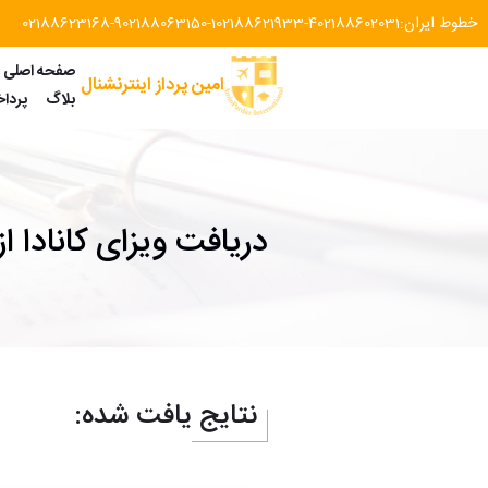
خطوط ایران:
02188602031
02188621933-4
02188063150-1
02188623168-9
صفحه اصلی
امین پرداز اینترنشنال
بلاگ
پردا
دریافت ویزای کانادا از 
نتایج یافت شده: