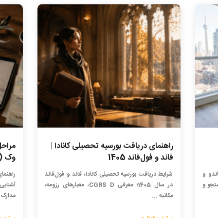
راهنمای دریافت بورسیه تحصیلی کانادا |
مراحل
فاند و فول‌فاند 1405
وک (VAC) برای ایرانیان 05
اندو و
شرایط دریافت بورسیه تحصیلی کانادا، فاند و فول‌فاند
راهنما
ستجو و
در سال 1405؛ معرفی CGRS D، معیارهای رزومه،
مکاتبه ...
مدارک .