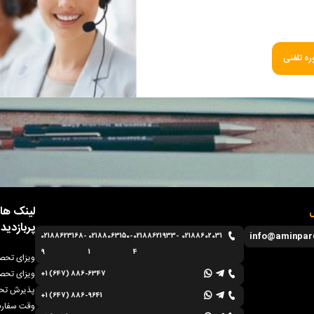
ه تلفنی
لینک ها
ل
پربازدید
info@aminpar
02188623168-
02188063150-
02188621933-
02188602031
9
1
4
ویزای تحصی
ویزای تحصی
+1 (647) 886-6347
پذیرش تحص
+1 (647) 886-9641
وقت سفارت