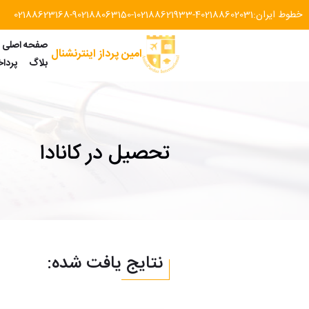
خطوط ایران:
02188602031
02188621933-4
02188063150-1
02188623168-9
صفحه اصلی
امین پرداز اینترنشنال
بلاگ
پردا
تحصیل در کانادا
نتایج یافت شده: