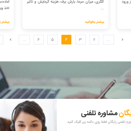
ز ورود
کلگری، میزان سرما، بارش برف، هزینه گرمایش و تأثیر
آماده‌
...
اخذ ویز
بیشتر بخوانید
بیشتر ب
...
6
5
4
3
2
...
یگان
مشاوره تلفنی
ه تلفنی رایگان لطفا روی دکمه زیر کلیک کنید.