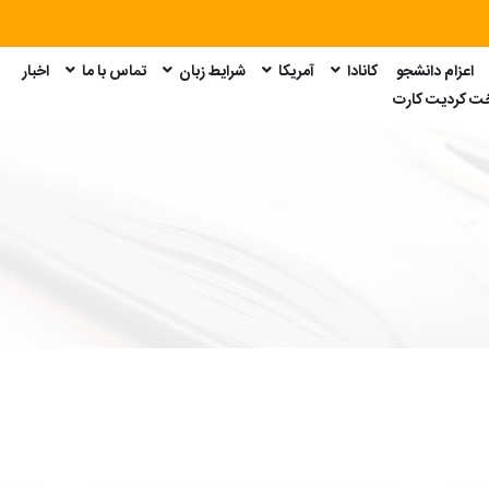
اعزام دانشجو
کانادا
آمریکا
شرایط زبان
تماس با ما
اخبار
امتحان GRE
امتحان GMAT
امتحان SAT
امتحان Duolingo
خت کردیت کارت