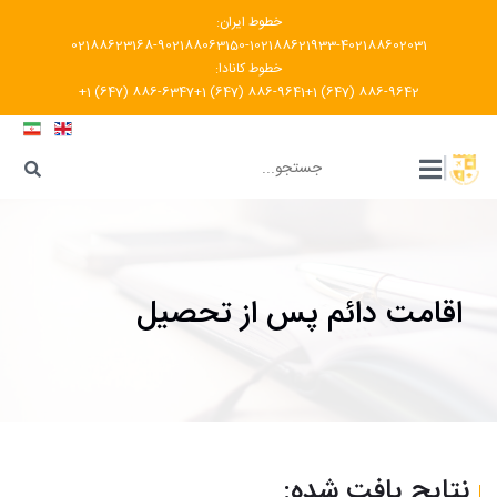
خطوط ایران:
02188623168-9
02188063150-1
02188621933-4
02188602031
خطوط کانادا:
+1 (647) 886-6347
+1 (647) 886-9641
+1 (647) 886-9642
???
|
اقامت دائم پس از تحصیل
نتایج یافت شده: