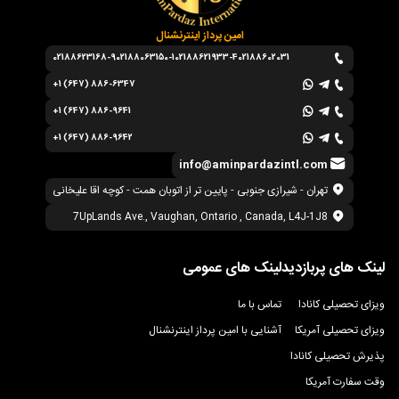
امین پرداز اینترنشنال
02188623168-9
02188063150-1
02188621933-4
02188602031
+1 (647) 886-6347
+1 (647) 886-9641
+1 (647) 886-9642
info@aminpardazintl.com
تهران - شیرازی جنوبی - پایین تر از اتوبان همت - کوچه اقا علیخانی
7UpLands Ave., Vaughan, Ontario , Canada, L4J-1J8
لینک های پربازدید
لینک های عمومی
ویزای تحصیلی کانادا
تماس با ما
ویزای تحصیلی آمریکا
آشنایی با امین پرداز اینترنشنال
پذیرش تحصیلی کانادا
وقت سفارت آمریکا